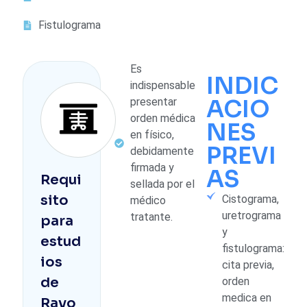
Fistulograma
Es
INDIC
indispensable
ACIO
presentar
orden médica
NES
en físico,
PREVI
debidamente
firmada y
AS
Requi
sellada por el
sito
Cistograma,
médico
uretrograma
tratante.
para
y
estud
fistulograma:
ios
cita previa,
de
orden
medica en
Rayo